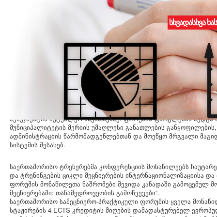
სხვადასხვა ხა
III საერთაშორისო სამეცნიერო-პრაქტიკული ფორუმი „ინოვაციე
გამოწვევები“
16 სექტემბერი
ეკონომიკური კვლევების ეროვნული ინსტიტუტის დირექტორმა ბად
სექტემბერს, ვარნას თავისუფალ უნივერსიტეტში გამართულ III ს
ფორუმში ,,ინოვაციები მეცნიერებაში: თანამედროვეობის გამოწვევე
მენეჯმენტის აქტუალურ საკითხებზე. ფორუმის ფარგლებში შედგა ს
მუნიციპალიტეტის მერიის უმაღლესი განათლების განყოფილების,
ადმინისტრაციის წარმომადგენლებთან და მოეწყო მრგვალი მაგ
სისტემის შესახებ.
საერთაშორისო ტრენერებმა კონფერენციის მონაწილეებს ჩაუტარე
და ტრენინგების ციკლი მეცნიერების ინტერნაციონალიზაციისა და 
ფორუმის მონაწილეთა ნაშრომები შევიდა კანადაში გამოცემულ მ
მეცნიერებაში: თანამედროვეობის გამოწვევები“.
საერთაშორისო სამეცნიერო-პრაქტიკული ფორუმის ყველა მონაწი
სტაჟირების 4-ECTS კრედიტის მიღების დამადასტურებელ ევროპ