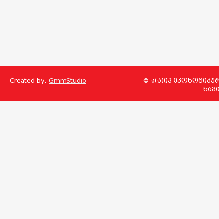
Created by:
GmmStudio
© ა(ა)იპ ეკონომიკუ
ნავ