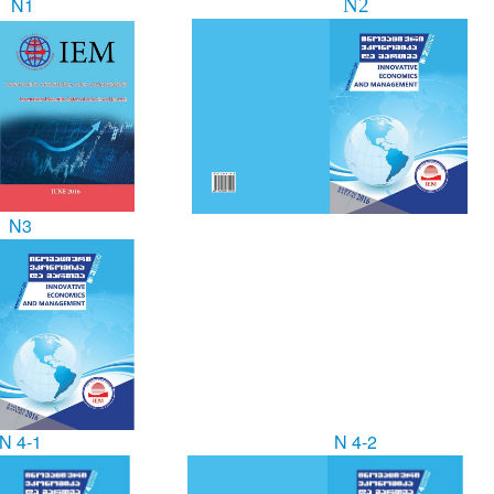
N1
N2
N3
N 4-1
N 4-2