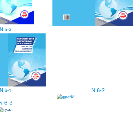
N 5-3
N 6-2
N 6-1
N 6-3