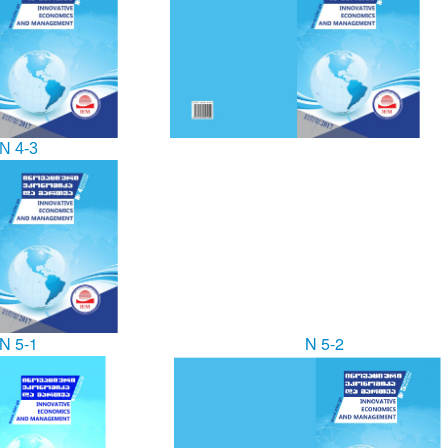
N 4-3
N 5-1
N 5-2