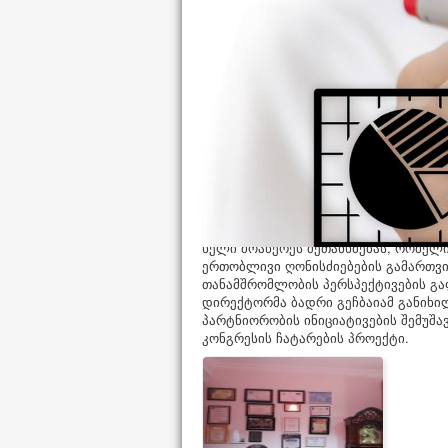
პარტნიორული თანამშრომლობა საქ
2022 წლის 3-12 თებერვალს, UPDATE
პრეზიდენტი, ჩერნიგოვის პოლიტექნ
სამუშაო ვიზიტით იმყოფებოდა ეკონო
მონაწილეებმა განიხილეს შემდგომი
ტრენინგის შესაძლებლობები, ასევე 
ეკონომიკური კვლევების ეროვნულ ი
ხელი მოაწერეს შეთანხმებას, რომელ
ერთობლივი ღონისძიებების გამართვის
თანამშრომლობის პერსპექტივების გ
დირექტორმა ბადრი გეჩბაიამ განიხილ
პარტნიორობის ინიციატივების შემუშა
კონგრესის ჩატარების პროექტი.