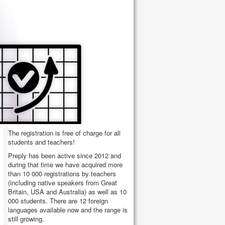
DEAR TEACHERS AND
STUDENT
We would like to
introduce new
educational platform -
Preply.com
, which
was created for students and teachers. In
order to participate in this educational
project you can register on the website
http://preply.com/en
The registration is free of charge for all
students and teachers!
Preply has been active since 2012 and
during that time we have acquired more
than 10 000 registrations by teachers
(including native speakers from Great
Britain, USA and Australia) as well as 10
000 students. There are 12 foreign
languages available now and the range is
still growing.