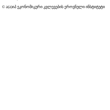
© ა(ა)იპ ეკონომიკური კვლევების ეროვნული ინსტიტუტი