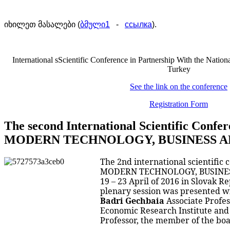
იხილეთ
მასალები
ბმული
(
1
-
ссылка
).
International sScientific Conference in Partnership With the Nation
Turkey
See the link on the conference
Registration Form
The second International Scientific Conf
MODERN TECHNOLOGY, BUSINESS AN
The 2nd international scientific
MODERN TECHNOLOGY, BUSINESS 
19 – 23 April of 2016 in Slovak 
plenary session was
presented
wi
Badri Gechbaia
Associate Profes
Economic Research Institute and
Professor, the member of the boa